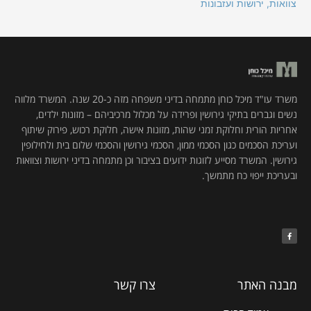
צוואות, ירושות ועזבונות
משרד עו"ד מיכל כוחן מתמחה בדיני משפחה מזה כ-20 שנה. המשרד מלווה
נשים וגברים בתיקי גירושין ופרידה על מכלול מרכיביהם – מזונות ילדים,
אחריות הורית וחלוקת זמני שהות, מזונות אישה, חלוקת רכוש, פירוק שיתוף
ועריכת הסכמים כגון הסכמי ממון, הסכמי גירושין והסכמי שלום בית ולחילופין
גירושין. המשרד מסייע לזוגות ידועים בציבור וכן מתמחה בדיני ירושות וצוואות
ובעריכת ייפוי כח מתמשך.
F
a
c
e
b
o
o
k
מבנה האתר
צרו קשר