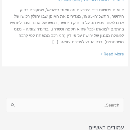
צוואות וירושות דיני הירושות והצוואות בישראל, שמקורם בחוק
הירושה, התשכ"ה-1965, מגדירים את האופן שבו יחולק רכושו של
אדם לאחר פטירתו. על פי חוק הירושה, רכושו של אדם יועבר ליורשיו
בהתאם לצוואתו (ככל שהיא תקפה וכשרה), ובהעדר צוואה – נכנס
לפעולה מנגנון של ירושה על פי דין (המורכב ממפתח לפי קרבה
משפחתית). בכל הנוגע לעריכת צוואה, […]
Read More »
S
e
a
עמודים ראשיים
r