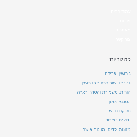
c
עמוד הבית
h
אודות
f
מאמרים
o
צור קשר
r
:
קטגוריות
גירושין ופרידה
גישור ויישוב סכסוך בגירושין
הורות, משמורת והסדרי ראייה
הסכמי ממון
חלוקת רכוש
ידועים בציבור
מזונות ילדים ומזונות אישה