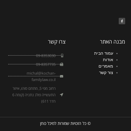
F
a
c
e
b
o
o
k
מבנה האתר
צרו קשר
עמוד הבית
09-8353030
אודות
09-8357735
מאמרים
צור קשר
michal@kochan-
familylaw.co.il
רחוב מפי 5, מתחם סוהו, איזור
התעשייה פולג נתניה (קומה 6
חדר 611)
© כל הזכויות שמורות למיכל כוחן