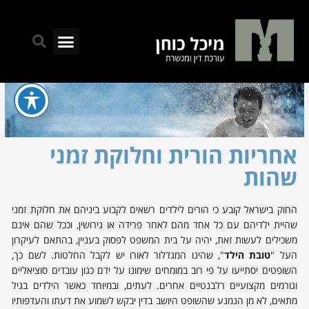
ילוג
תוכן
חיפו
תפריט
אחריות הורית וחלוקת זמני
שהות
החוק בישראל קובע כי הורים לילדים רשאים לקבוע ביניהם את חלוקת זמני
שהיית ילדיהם עם כל אחד מהם לאחר פרידה או גירושין, וככל שהם אינם
משכילים לעשות זאת, יהיה על בית המשפט לפסוק בעניין, בהתאם לעיקרון
העל "
טובת הילד
", שהינו המגדלור לאורו יש לקבל החלטות. לשם כך,
השופטים יסתייעו על פי רוב במומחים שימונו על ידם כגון עובדים סוציאליים
וגורמים מקצועיים רלבנטיים אחרים. לעתים, ובמיוחד כאשר הילדים בגיל
מתאים, לא מן הנמנע שהשופט היושב בדין יבקש לשמוע את דעתו והעדפותיו