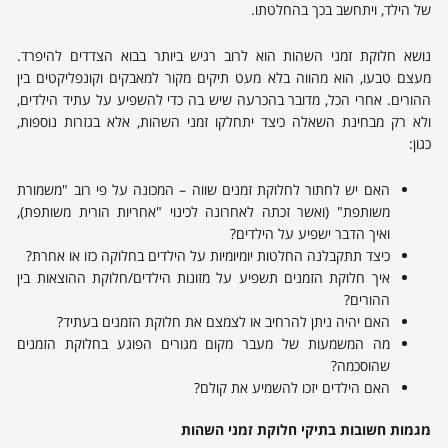
של הילד, ויתחשב בכך בהחלטתו.
נושא חלוקת זמני השהות הוא לרוב רגיש ביותר בבוא הצדדים להיפרד.
מעצם טבעו, הוא מהווה בלא מעט תיקים מקור למאבקים וקונפליקטים בין
ההורים. אחרי הכל, מדובר בהכרעה שיש בה כדי להשפיע על עתיד הילדים,
ולא רק מבחינת השאלה כיצד יתחלקו זמני השהות, אלא בגזרות נוספות,
כגון:
האם יש לחתור לחלוקת זמנים שווה – המכונה על פי רוב "משמורת
משותפת" (ואשר זכתה לאחרונה לכינוי "אחריות הורית משותפת),
ואיך הדבר ישפיע על הילדים?
כיצד תתקבלנה החלטות יומיומיות על הילדים בחלוקה כזו או אחרת?
איך חלוקת הזמנים תשפיע על מזונות הילדים/חלוקת ההוצאות בין
ההורים?
האם יהיה ניתן להרחיב או לצמצם את חלוקת הזמנים בעתיד?
מה המשמעות של מעבר מקום מגורים הפוגע בחלוקת הזמנים
שהוסכמה?
האם הילדים יזכו להשמיע את קולם?
מגמות חשובות בתיקי חלוקת זמני השהות