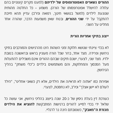
ההורים נשארים האפוטרופוסים של ילדיהם
(למעט מקרים קיצוניים בהם
עלולה להישלל אפוטרופסותו של הורה). משמע – כל החלטה מהותית
שנוגעת לילדים (למשל בנושאי חינוך, רפואה וכיו"ב) עדיין תהא חייבת
להתקבל על ידי
שני ההורים
, ובטח שאין משמעות הדבר, שהורה אחד
מחליט על השני.
ייצוג בתיקי אחריות הורית
לא בכדי ציינתי שנושא חלוקת זמני השהות הינו מהרגישים והמורכבים בתיקי
גירושין ופרידה. מצד אחד, ברור שכל הורה מעוניין בראש ובראשונה בטובת
ילדיו. מצד שני, לצערי, ישנם תיקים שבהם ההורים אינם משכילים להתעלות
מעל הסכסוך והמחלוקות, והם משתמשים בילדים כ"כלי משחק" בהליך
הגירושין.
אמירות כמו "את/ה לא תראי/ה את הילדים, אלא רק כשאני אחליט", "הילד
לעולם לא יישן אצלך" וכיו"ב, לא נחסכות, לצערי.
כעורכת דין בעלת ניסיון של כ-20 שנה בייצוג בהליכי גירושין, אני עושה כל
שלאל ידי בכדי לסייע להורים ברגישות המתבקשת
להוציא את הילדים
מגזרת ה"מאבק"
, כשטובתם הינה נר לרגליי.