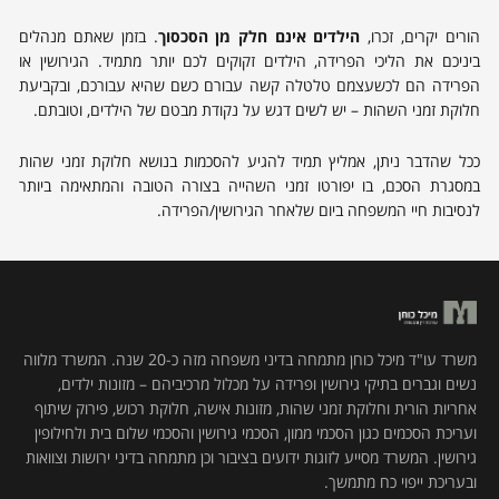
הורים יקרים, זכרו,
הילדים אינם חלק מן הסכסוך
. בזמן שאתם מנהלים
ביניכם את הליכי הפרידה, הילדים זקוקים לכם יותר מתמיד. הגירושין או
הפרידה הם לכשעצמם טלטלה קשה עבורם כשם שהיא עבורכם, ובקביעת
חלוקת זמני השהות – יש לשים דגש על נקודת מבטם של הילדים, וטובתם.
ככל שהדבר ניתן, אמליץ תמיד להגיע להסכמות בנושא חלוקת זמני שהות
במסגרת הסכם, בו יפורטו זמני השהייה בצורה הטובה והמתאימה ביותר
לנסיבות חיי המשפחה ביום שלאחר הגירושין/הפרידה.
משרד עו"ד מיכל כוחן מתמחה בדיני משפחה מזה כ-20 שנה. המשרד מלווה
נשים וגברים בתיקי גירושין ופרידה על מכלול מרכיביהם – מזונות ילדים,
אחריות הורית וחלוקת זמני שהות, מזונות אישה, חלוקת רכוש, פירוק שיתוף
ועריכת הסכמים כגון הסכמי ממון, הסכמי גירושין והסכמי שלום בית ולחילופין
גירושין. המשרד מסייע לזוגות ידועים בציבור וכן מתמחה בדיני ירושות וצוואות
ובעריכת ייפוי כח מתמשך.