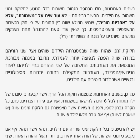
בשנים האחרונות, חלו מסמפר מגמות חשובות בכל הנוגע לחלוקת זמני
השהות עם הילדים. החשוב מביניהם –
לא עוד שיח על "משמורת", אלא
על "אחריות הורית"
, שהיא ממילא שווה בין ההורים על פי חוק הכשרות
המשפטית והאפוטרופסות, כך שאין עוד טעם להתנהל תחת מאבקים
מתישים ומיותרים על מונח ה"משמורת" (ז"ל).
חלוקת זמני שהות שווה שבמסגרתה הילדים שוהים אצל שני הוריהם
במידה שווה הפכה לנפוצה יותר. לעמדתי, מדובר במגמה מבורכת
המבטאת את מעורבותם החשובה של שני ההורים בחיי ילדיהם לאחר
הגירושין/הפרידה, מעורבות המקפלת בחובה יתרונות פסיכולוגיים
ורגשיים אשר לרוב מיטיבים עם הילדים.
כמו כן, בשנים האחרונות צומצמה חזקת הגיל הרך, אשר קבעה כי טובתו של
ילד מתחת לגיל 6 הינה להישאר במשמורת אמו עם פירוד הצדדים. כיום, כל
מקרה נבחן לגופו, ולפנינו מציאות אשר מאפשרת גם חלוקת זמנים שווה (או
שואפת לשווה) אף אם טרם מלאו לילד 6 שנים.
יש להדגיש, כי בכל חלוקת זמני שהייה עם הילדים, תהא אשר תהא, אף אם
נקבע כי זמני השהות של הורה אחד יהיו רבים יותר משל ההורה האחר,
שני