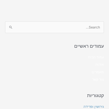
S
e
a
עמודים ראשיים
r
c
עמוד הבית
h
אודות
f
מאמרים
o
צור קשר
r
:
קטגוריות
גירושין ופרידה