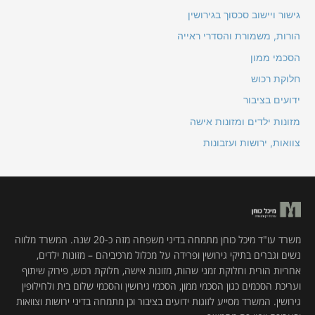
גישור ויישוב סכסוך בגירושין
הורות, משמורת והסדרי ראייה
הסכמי ממון
חלוקת רכוש
ידועים בציבור
מזונות ילדים ומזונות אישה
צוואות, ירושות ועזבונות
משרד עו"ד מיכל כוחן מתמחה בדיני משפחה מזה כ-20 שנה. המשרד מלווה
נשים וגברים בתיקי גירושין ופרידה על מכלול מרכיביהם – מזונות ילדים,
אחריות הורית וחלוקת זמני שהות, מזונות אישה, חלוקת רכוש, פירוק שיתוף
ועריכת הסכמים כגון הסכמי ממון, הסכמי גירושין והסכמי שלום בית ולחילופין
גירושין. המשרד מסייע לזוגות ידועים בציבור וכן מתמחה בדיני ירושות וצוואות