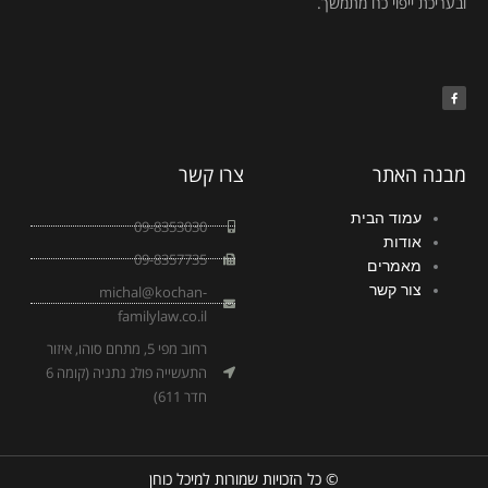
ובעריכת ייפוי כח מתמשך.
F
a
c
e
b
o
o
k
מבנה האתר
צרו קשר
עמוד הבית
09-8353030
אודות
09-8357735
מאמרים
צור קשר
michal@kochan-
familylaw.co.il
רחוב מפי 5, מתחם סוהו, איזור
התעשייה פולג נתניה (קומה 6
חדר 611)
© כל הזכויות שמורות למיכל כוחן