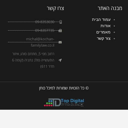
k
מבנה האתר
צרו קשר
עמוד הבית
09-8353030
אודות
09-8357735
מאמרים
צור קשר
michal@kochan-
familylaw.co.il
רחוב מפי 5, מתחם סוהו, איזור
התעשייה פולג נתניה (קומה 6
חדר 611)
© כל הזכויות שמורות למיכל כוחן